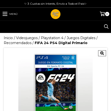
✨ 3 Cuotas sin Interés, Envío a Todo el Pais✨
MENÚ
0
Inicio
/
Videojuegos
/
Playstation 4
/
Juegos Digitales
/
Recomendados
/
FIFA 24 PS4 Digital Primario