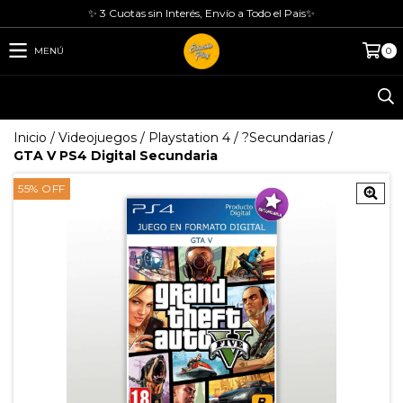
✨ 3 Cuotas sin Interés, Envío a Todo el Pais✨
MENÚ
0
Inicio
/
Videojuegos
/
Playstation 4
/
?Secundarias
/
GTA V PS4 Digital Secundaria
55
%
OFF