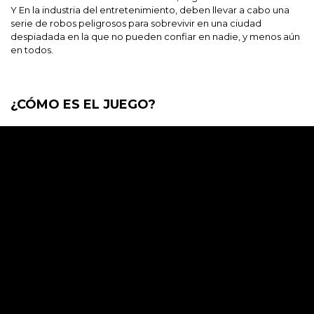
Y En la industria del entretenimiento, deben llevar a cabo una
serie de robos peligrosos para sobrevivir en una ciudad
despiadada en la que no pueden confiar en nadie, y menos aún
en todos.
¿CÓMO ES EL JUEGO?