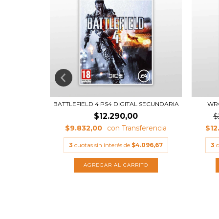
SECUNDARIA
BATTLEFIELD 4 PS4 DIGITAL SECUNDARIA
WRC
0,00
$12.290,00
$
$9.832,00
$12
.330,00
3
cuotas sin interés de
$4.096,67
3
c