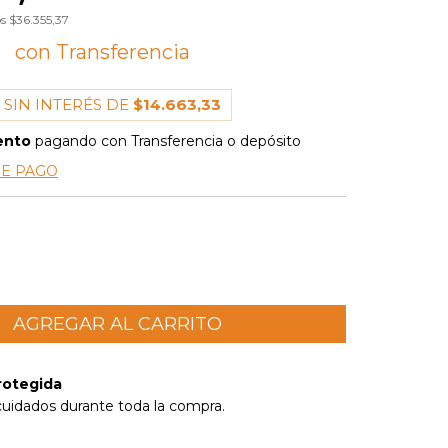
os
$36.355,37
0
 SIN INTERÉS DE
$14.663,33
ento
pagando con Transferencia o depósito
DE PAGO
rotegida
cuidados durante toda la compra.