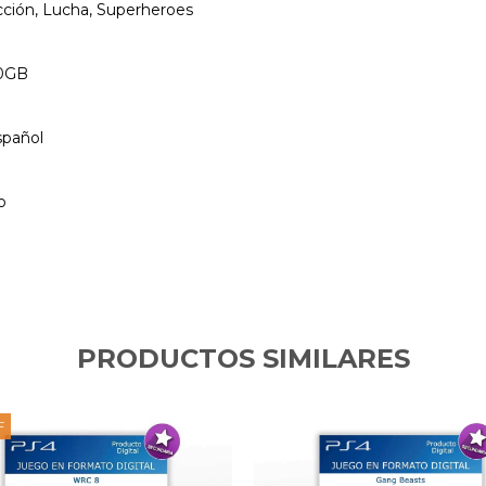
ción, Lucha, Superheroes
0GB
spañol
o
PRODUCTOS SIMILARES
F