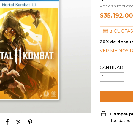
Precio sin impuest
$35.192,0
3
CUOTAS
20% de descu
VER MEDIOS 
CANTIDAD
Compra p
Tus datos 