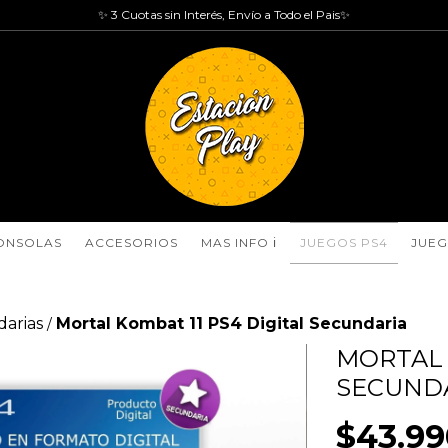
✨ 3 Cuotas sin Interés, Envío a Todo el Pais✨
ONSOLAS
ACCESORIOS
MAS INFO ℹ️
JUEGOS PS4
JUEG
arias
Mortal Kombat 11 PS4 Digital Secundaria
/
MORTAL 
SECUND
$43.99