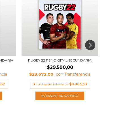
UNDARIA
RUGBY 22 PS4 DIGITAL SECUNDARIA
WATCH DOG
$29.590,00
$23.672,00
$6.31
,67
3
cuotas sin interés de
$9.863,33
3
cuota