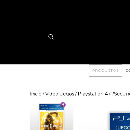
PRODUCTOS
C
Inicio
Videojuegos
Playstation 4
?Secund
/
/
/