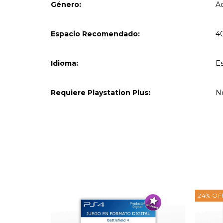
Género:
Ac
Espacio Recomendado:
4
Idioma:
E
Requiere Playstation Plus:
N
24
%
OF