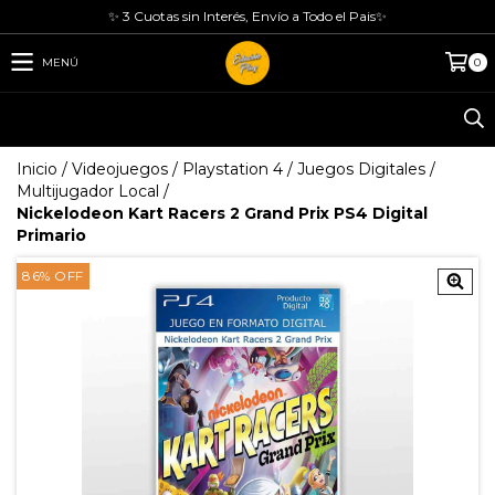
✨ 3 Cuotas sin Interés, Envío a Todo el Pais✨
MENÚ
0
Inicio
/
Videojuegos
/
Playstation 4
/
Juegos Digitales
/
Multijugador Local
/
Nickelodeon Kart Racers 2 Grand Prix PS4 Digital
Primario
86
%
OFF