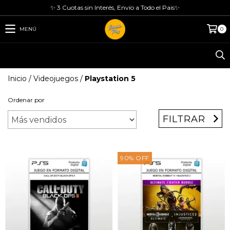
✨ 3 Cuotas sin Interés, Envío a Todo el Pais✨
MENÚ
0
Inicio
/
Videojuegos
/
Playstation 5
Ordenar por
FILTRAR
90
%
OFF