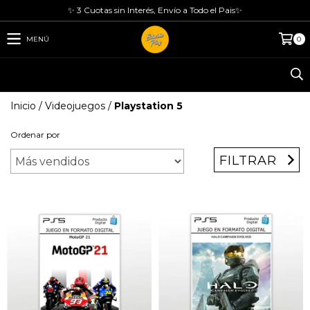
✨ 3 Cuotas sin Interés, Envío a Todo el Pais✨
MENÚ
0
Inicio
/
Videojuegos
/
Playstation 5
Ordenar por
FILTRAR