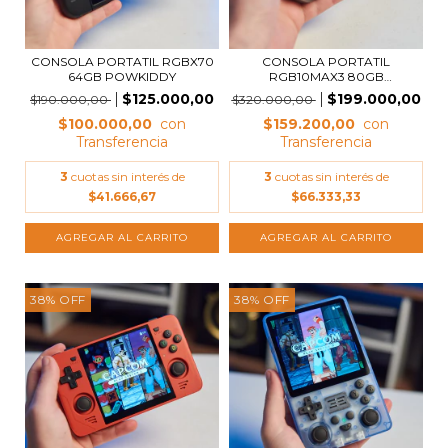
CONSOLA PORTATIL RGBX70
CONSOLA PORTATIL
64GB POWKIDDY
RGB10MAX3 80GB
POWKIDDY
$125.000,00
$199.000,00
$190.000,00
$320.000,00
$100.000,00
$159.200,00
3
cuotas sin interés de
3
cuotas sin interés de
$41.666,67
$66.333,33
38
%
OFF
38
%
OFF