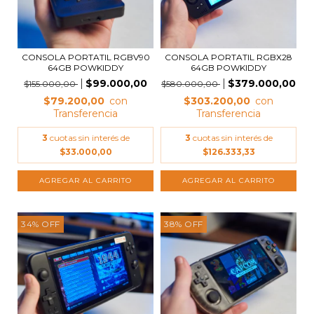
CONSOLA PORTATIL RGBV90
CONSOLA PORTATIL RGBX28
64GB POWKIDDY
64GB POWKIDDY
$99.000,00
$379.000,00
$155.000,00
$580.000,00
$79.200,00
$303.200,00
3
cuotas sin interés de
3
cuotas sin interés de
$33.000,00
$126.333,33
34
%
OFF
38
%
OFF