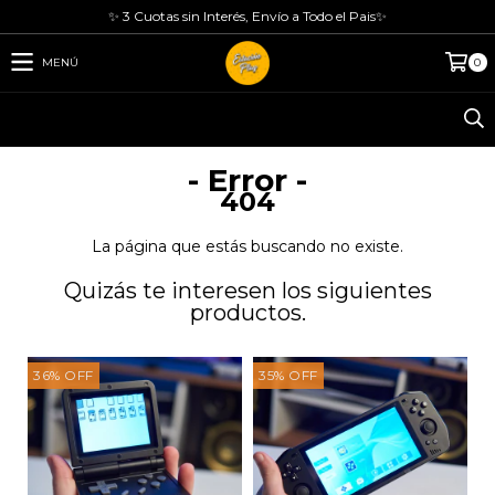
✨ 3 Cuotas sin Interés, Envío a Todo el Pais✨
MENÚ
0
- Error -
404
La página que estás buscando no existe.
Quizás te interesen los siguientes
productos.
36
%
OFF
35
%
OFF