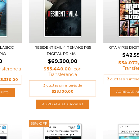
CLÁSICO
RESIDENT EVIL 4 REMAKE PS5
GTA V PS5 DIG
RIO
DIGITAL PRIMA...
$42.5
0
$69.300,00
$34.072
$55.440,00
3
cuotas sin inter
$5.330,00
3
cuotas sin interés de
$23.100,00
56
%
OFF