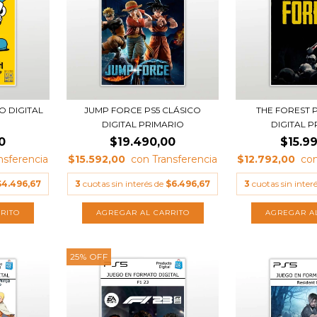
O DIGITAL
JUMP FORCE PS5 CLÁSICO
THE FOREST 
DIGITAL PRIMARIO
DIGITAL 
0
$19.490,00
$15.9
$15.592,00
$12.792,00
$4.496,67
3
cuotas sin interés de
$6.496,67
3
cuotas sin inter
25
%
OFF