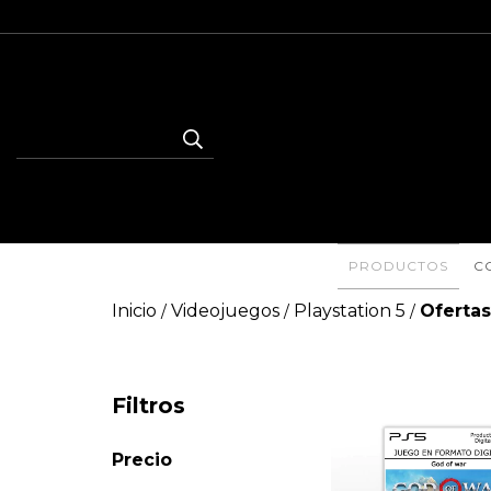
PRODUCTOS
C
Inicio
Videojuegos
Playstation 5
Ofertas
/
/
/
Filtros
Precio