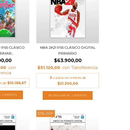
 PS5 CLÁSICO
NBA 2K21 PS5 CLÁSICO DIGITAL
RIMAR...
PRIMARIO
00,00
$63.900,00
,00
$51.120,00
3
cuotas sin interés de
és de
$10.166,67
$21.300,00
57
%
OFF