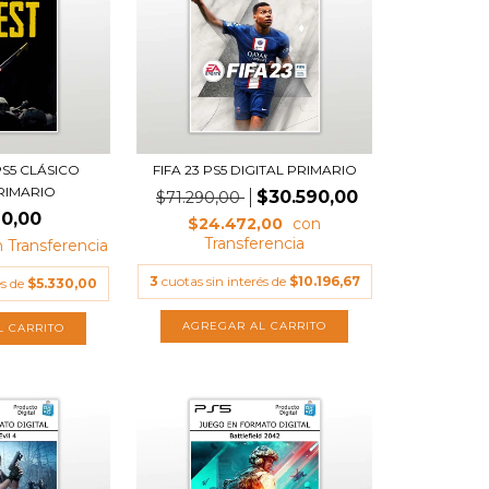
PS5 CLÁSICO
FIFA 23 PS5 DIGITAL PRIMARIO
PRIMARIO
$30.590,00
$71.290,00
90,00
$24.472,00
3
cuotas sin interés de
$10.196,67
és de
$5.330,00