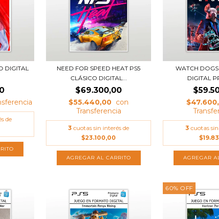
O DIGITAL
NEED FOR SPEED HEAT PS5
WATCH DOGS 
CLÁSICO DIGITAL...
DIGITAL 
0
$69.300,00
$59.5
$55.440,00
$47.600
és de
3
cuotas sin interés de
3
cuotas sin
$23.100,00
$19.8
60
%
OFF