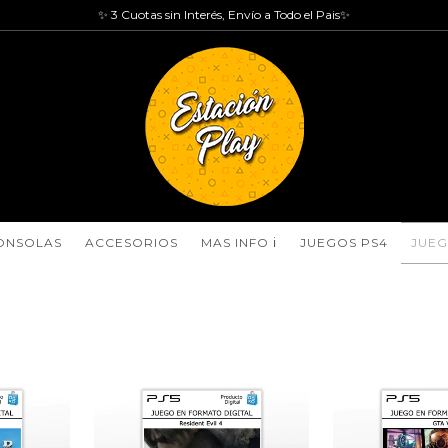
✨ 3 Cuotas sin Interés, Envío a Todo el Pais✨
ONSOLAS
ACCESORIOS
MAS INFO ℹ️
JUEGOS PS4
JUEG