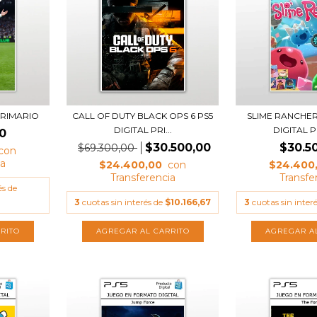
 PRIMARIO
CALL OF DUTY BLACK OPS 6 PS5
SLIME RANCHER
DIGITAL PRI...
DIGITAL P
0
$30.500,00
$30.5
$69.300,00
$24.400,00
$24.400
és de
3
cuotas sin interés de
$10.166,67
3
cuotas sin inter