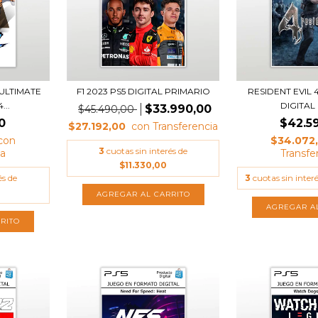
ULTIMATE
F1 2023 PS5 DIGITAL PRIMARIO
RESIDENT EVIL 
...
DIGITAL 
$33.990,00
$45.490,00
0
$42.5
$27.192,00
$34.072
3
cuotas sin interés de
$11.330,00
és de
3
cuotas sin inter