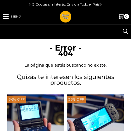
✨ 3 Cuotas sin Interés, Envío a Todo el Pais✨
MENÚ
0
- Error -
404
La página que estás buscando no existe.
Quizás te interesen los siguientes
productos.
36
%
OFF
35
%
OFF