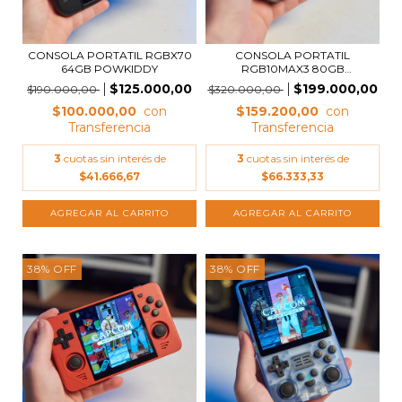
CONSOLA PORTATIL RGBX70
CONSOLA PORTATIL
64GB POWKIDDY
RGB10MAX3 80GB
POWKIDDY
$125.000,00
$199.000,00
$190.000,00
$320.000,00
$100.000,00
$159.200,00
3
cuotas sin interés de
3
cuotas sin interés de
$41.666,67
$66.333,33
38
%
OFF
38
%
OFF