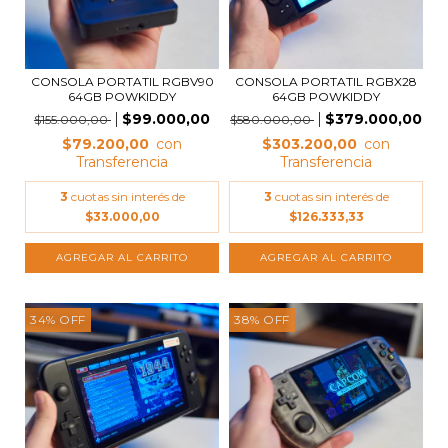
CONSOLA PORTATIL RGBV90
CONSOLA PORTATIL RGBX28
64GB POWKIDDY
64GB POWKIDDY
$99.000,00
$379.000,00
$155.000,00
$580.000,00
$79.200,00
$303.200,00
3
cuotas sin interés de
3
cuotas sin interés de
$33.000,00
$126.333,33
34
%
OFF
38
%
OFF