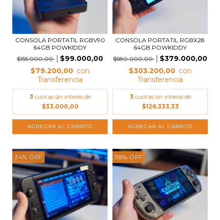
CONSOLA PORTATIL RGBV90
CONSOLA PORTATIL RGBX28
64GB POWKIDDY
64GB POWKIDDY
$99.000,00
$379.000,00
$155.000,00
$580.000,00
$79.200,00
$303.200,00
3
cuotas sin interés de
3
cuotas sin interés de
$33.000,00
$126.333,33
34
%
OFF
38
%
OFF