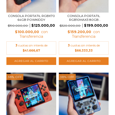
CONSOLA PORTATIL RGBX70
CONSOLA PORTATIL
64GB POWKIDDY
RGB10MAX3 80GB
POWKIDDY
$125.000,00
$199.000,00
$190.000,00
$320.000,00
$100.000,00
$159.200,00
3
cuotas sin interés de
3
cuotas sin interés de
$41.666,67
$66.333,33
38
%
OFF
38
%
OFF