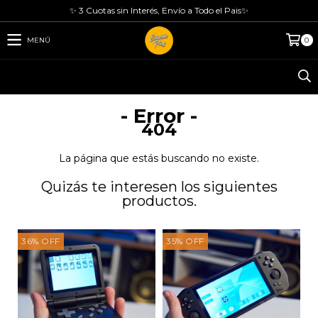
✨ 3 Cuotas sin Interés, Envío a Todo el Pais✨
MENÚ
0
- Error -
404
La página que estás buscando no existe.
Quizás te interesen los siguientes
productos.
36
%
OFF
35
%
OFF