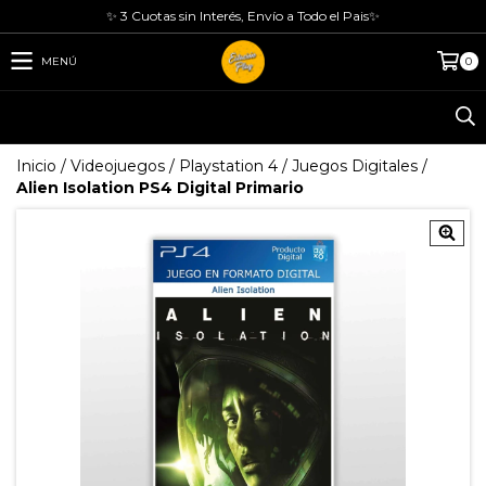
✨ 3 Cuotas sin Interés, Envío a Todo el Pais✨
MENÚ
0
Inicio
/
Videojuegos
/
Playstation 4
/
Juegos Digitales
/
Alien Isolation PS4 Digital Primario