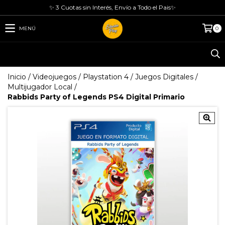
✨ 3 Cuotas sin Interés, Envío a Todo el Pais✨
MENÚ
0
Inicio
/
Videojuegos
/
Playstation 4
/
Juegos Digitales
/
Multijugador Local
/
Rabbids Party of Legends PS4 Digital Primario