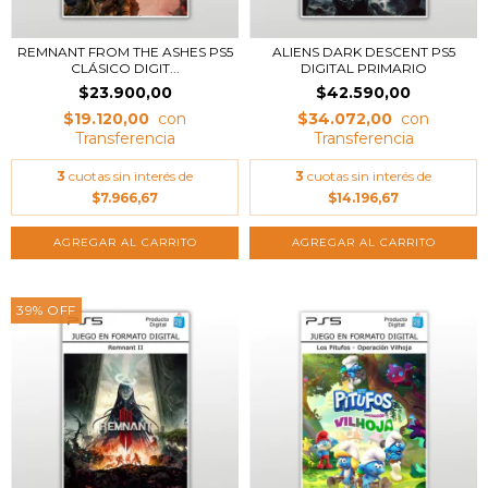
REMNANT FROM THE ASHES PS5
ALIENS DARK DESCENT PS5
CLÁSICO DIGIT...
DIGITAL PRIMARIO
$23.900,00
$42.590,00
$19.120,00
$34.072,00
3
cuotas sin interés de
3
cuotas sin interés de
$7.966,67
$14.196,67
39
%
OFF