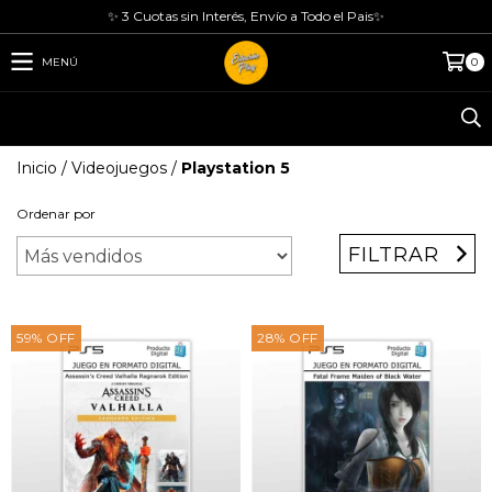
✨ 3 Cuotas sin Interés, Envío a Todo el Pais✨
MENÚ
0
Inicio
/
Videojuegos
/
Playstation 5
Ordenar por
FILTRAR
59
%
OFF
28
%
OFF